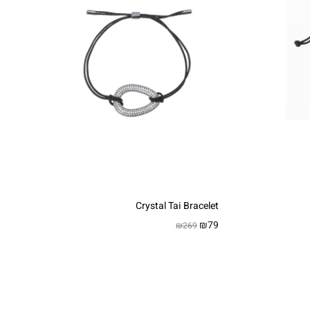
Crystal Tai Bracelet
₪
79
₪
269