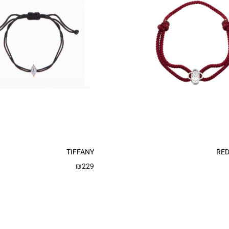
TIFFANY
RE
₪
229