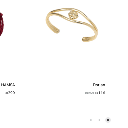
D HAMSA
Dorian
₪
299
₪
116
₪
259