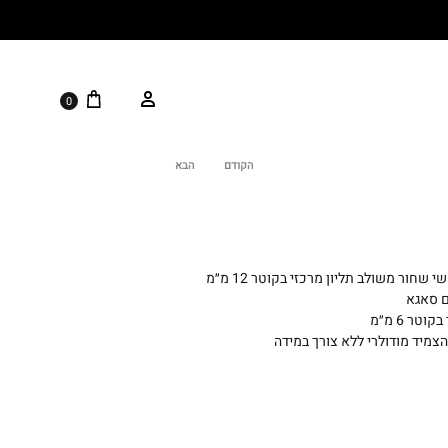
0
הקודם
הבא
Product
navigation
צמיד על בסיס חוט משי שחור משולב תליון מרכזי בקוטר 12 מ״מ
ם סאגא
טר 6 מ״מ