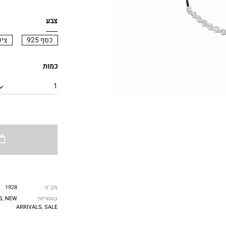
צבע
כסף 925
ציפ
כמות
1
מק"ט
1928
קטגוריות
NEW
,
S
ARRIVALS
,
SALE