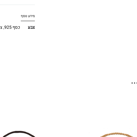
מידע נוסף
צבע
כסף 925
,
צי
.