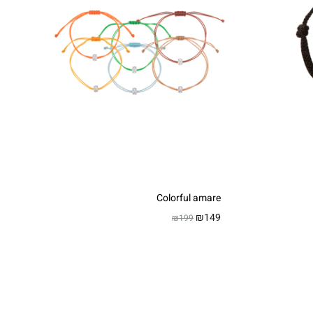
Colorful amare
₪
149
₪
199