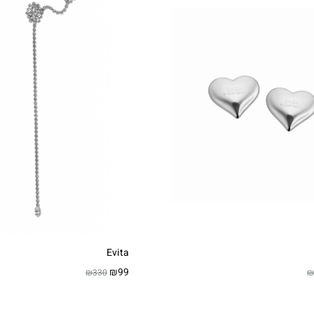
Evita
₪
99
₪
330
₪