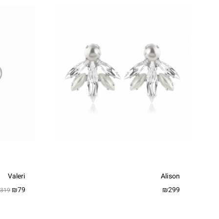
Valeri
Alison
₪
79
₪
299
319