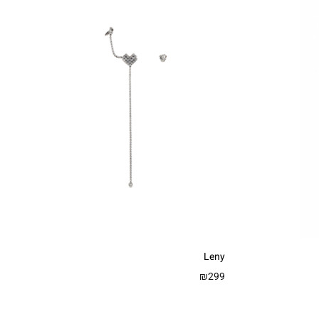
Leny
₪
299