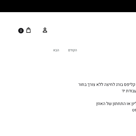
0
הקודם
הבא
Product
navigation
קליפס בורג לחיצה ללא צורך בחור
בודת יד
ון או התחתון של האוזן
ט