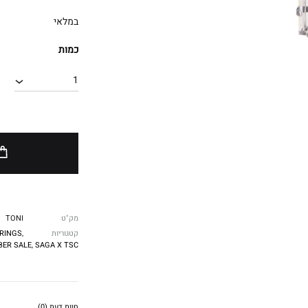
במלאי
כמות
1
מק"ט
TONI
קטגוריות
,
RINGS
ER SALE
,
SAGA X TSC
חוות דעת (0)