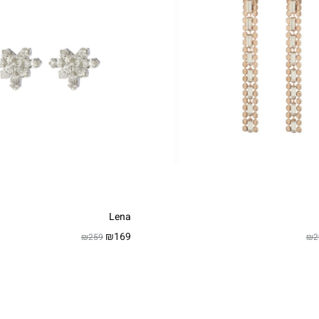
Lena
₪
169
₪
259
₪
2