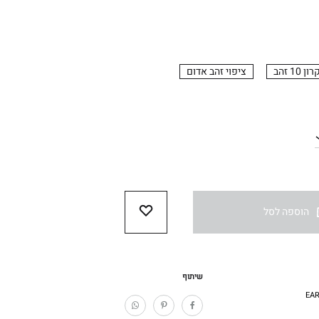
ן 10 זהב
ציפוי זהב אדום
הוספה לסל
WISHLIST
שיתוף
EA