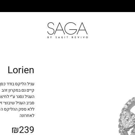
SAGA
Lorien
עגיל הליקס בודד כסף 925 חתום המו
קיים גם במקרון זהב 1 או זהב אדום
העגיל נסגר ע״י לחיצ
סביב העגיל שיבוצי זי
ללא ספק ההליקס הכי
לאחרונה
₪
239