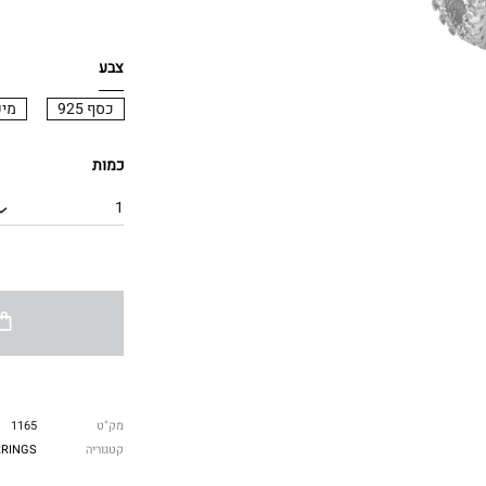
צבע
כסף 925
מיקרו
כמות
1
מק"ט
1165
קטגוריה
RRINGS