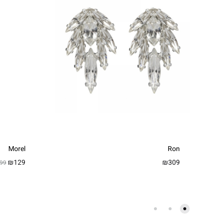
Morel
Ron
₪
129
₪
309
99