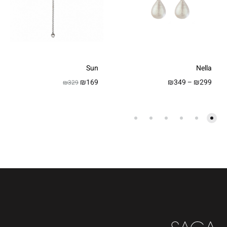
Sun
Nella
טווח
₪
169
₪
349
–
₪
299
₪
329
מחירים:
עד