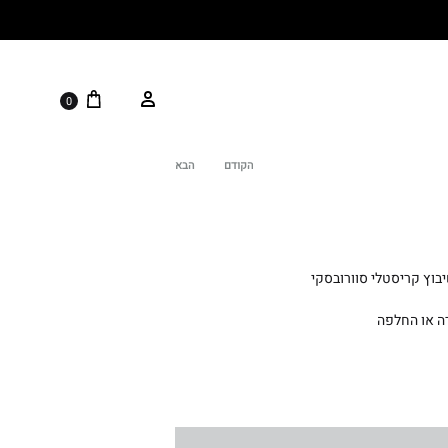
0
הקודם
הבא
Product
navigation
בוץ קריסטלי סוורובסקי
ה או החלפה