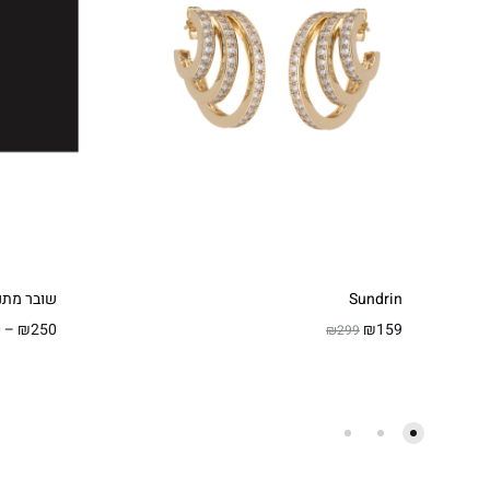
Sundrin
שובר מתנ
0
–
₪
250
₪
159
₪
299