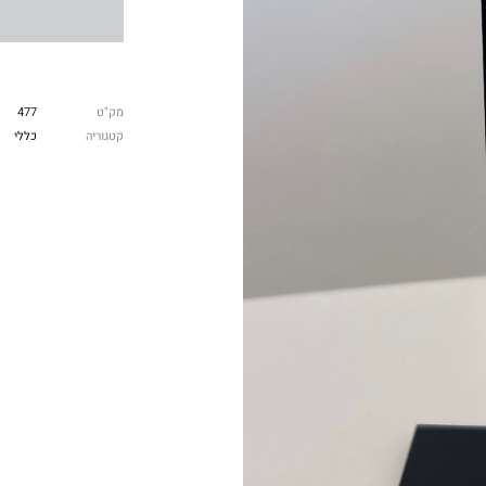
מק"ט
477
קטגוריה
כללי