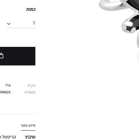
כמות
1
מק"ט
716
קטגוריה
RINGS
מידע נוסף
שיבוץ
קריסטל ש