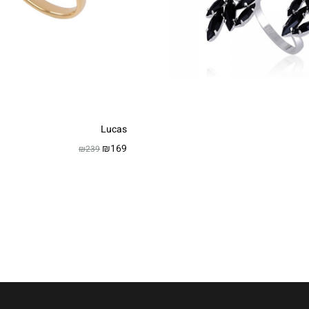
Lucas
₪
169
₪
239