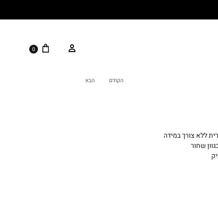
0
הקודם
הבא
Product
navigation
ת ללא צורך במידה
וון שחור
יק