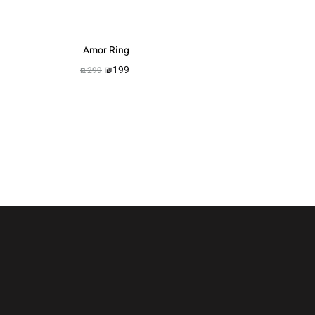
Amor Ring
₪
199
₪
299