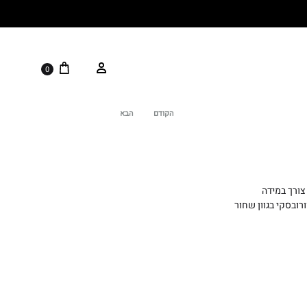
0
הקודם
הבא
Product
navigation
צורך במידה
ובסקי בגוון שחור