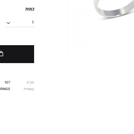
כמות
1
מק"ט
927
קטגוריה
RINGS