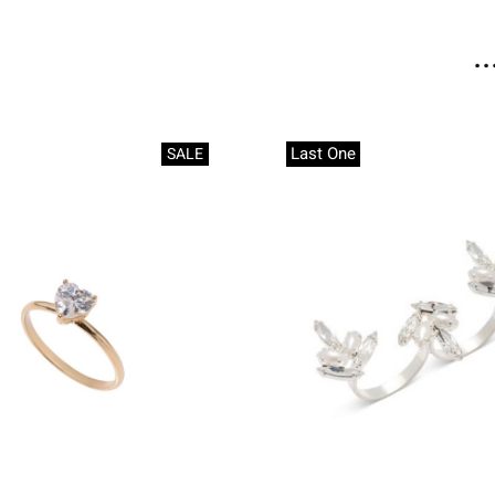
.
Last One
SALE